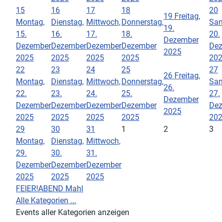
15
16
17
18
20
19
Freitag,
Montag,
Dienstag,
Mittwoch,
Donnerstag,
Sam
19.
15.
16.
17.
18.
20.
Dezember
Dezember
Dezember
Dezember
Dezember
De
2025
2025
2025
2025
2025
20
22
23
24
25
27
26
Freitag,
Montag,
Dienstag,
Mittwoch,
Donnerstag,
Sam
26.
22.
23.
24.
25.
27.
Dezember
Dezember
Dezember
Dezember
Dezember
De
2025
2025
2025
2025
2025
20
29
30
31
1
2
3
Montag,
Dienstag,
Mittwoch,
29.
30.
31.
Dezember
Dezember
Dezember
2025
2025
2025
FEIER!ABEND Mahl
Alle Kategorien ...
Events aller Kategorien anzeigen