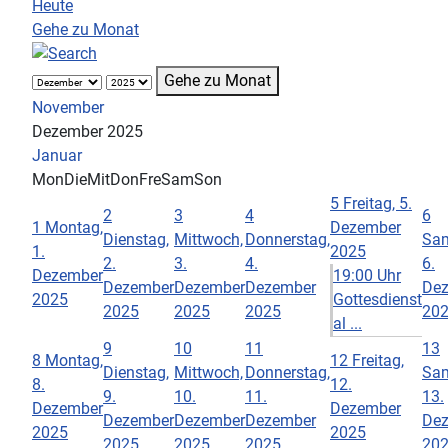
Heute
Gehe zu Monat
Gehe zu Monat
November
Dezember 2025
Januar
Mon
Die
Mit
Don
Fre
Sam
Son
5
Freitag, 5.
2
3
4
6
1
Montag,
Dezember
Dienstag,
Mittwoch,
Donnerstag,
Sam
1.
2025
2.
3.
4.
6.
Dezember
19:00 Uhr
Dezember
Dezember
Dezember
De
2025
Gottesdienst
2025
2025
2025
20
al ...
9
10
11
13
8
Montag,
12
Freitag,
Dienstag,
Mittwoch,
Donnerstag,
Sam
8.
12.
9.
10.
11.
13.
Dezember
Dezember
Dezember
Dezember
Dezember
De
2025
2025
2025
2025
2025
20