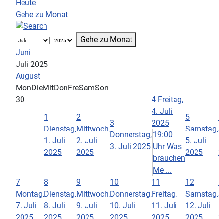
Heute
Gehe zu Monat
Gehe zu Monat
Juni
Juli 2025
August
Mon
Die
Mit
Don
Fre
Sam
Son
30
4
Freitag,
4. Juli
1
2
5
3
2025
Dienstag,
Mittwoch,
Samstag,
Donnerstag,
19:00
1. Juli
2. Juli
5. Juli
3. Juli 2025
Uhr Was
2025
2025
2025
brauchen
Me ...
7
8
9
10
11
12
Montag,
Dienstag,
Mittwoch,
Donnerstag,
Freitag,
Samstag,
7. Juli
8. Juli
9. Juli
10. Juli
11. Juli
12. Juli
2025
2025
2025
2025
2025
2025